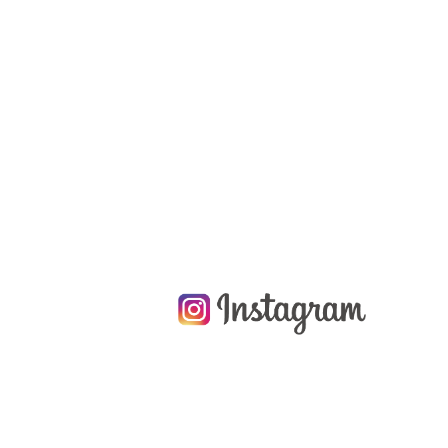
只今、システムエ
ご不便をおかけし
お願いいたします
また、お電話での
電話番号：059-321
2023.06.13
マナー講師の方を