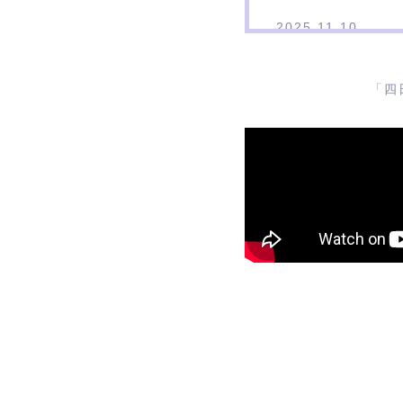
2025.11.10
「四
2025年11月18
いただけません。
大変ご不便お掛け
TEL:070-1258-9
ご迷惑をお掛けい
2023.12.09