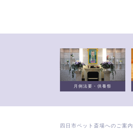
2022.12.01
下記製品の価格改
大変恐縮ではござ
▽エンジェル棺（
・M（L700×W50
月例法要・供養祭
・L（L900×W630
・LL（L1100×W7
四日市ペット斎場へのご案