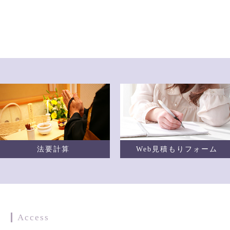
メモリアルグッズ価格改定のご案内
定をおこないました。
いますがご理解のほどよろしくお願い申し上げます。
商品ページは
こちら
）
0×H200ｍｍ）￥10,010（税込）
法要計算
Web見積もりフォーム
×H200ｍｍ）￥13,420(税込)
00×H250ｍｍ）￥16,500(税込)
内
Access