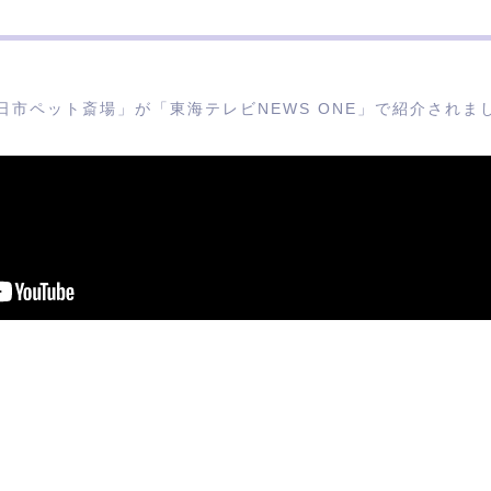
日市ペット斎場」が「東海テレビNEWS ONE」で紹介されま
【お知らせ】事務所移設に伴う通信停止のお知らせ
日(火)事務所移設作業のため、11/18(火)は固定電話・メール・
いたしますが、ご連絡は下記携帯番号までお願いいたします。
446
たしますが、何卒よろしくお願い申し上げます。
お見積りフォームのシステムエラーについてのご案内