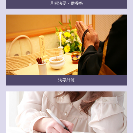
月例法要・供養祭
法要計算